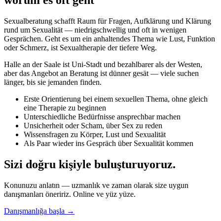
worum es oft geht
Sexualberatung schafft Raum für Fragen, Aufklärung und Klärung
rund um Sexualität — niedrigschwellig und oft in wenigen
Gesprächen. Geht es um ein anhaltendes Thema wie Lust, Funktion
oder Schmerz, ist Sexualtherapie der tiefere Weg.
Halle an der Saale ist Uni-Stadt und bezahlbarer als der Westen,
aber das Angebot an Beratung ist dünner gesät — viele suchen
länger, bis sie jemanden finden.
Erste Orientierung bei einem sexuellen Thema, ohne gleich
eine Therapie zu beginnen
Unterschiedliche Bedürfnisse ansprechbar machen
Unsicherheit oder Scham, über Sex zu reden
Wissensfragen zu Körper, Lust und Sexualität
Als Paar wieder ins Gespräch über Sexualität kommen
Sizi doğru kişiyle buluşturuyoruz.
Konunuzu anlatın — uzmanlık ve zaman olarak size uygun
danışmanları öneririz. Online ve yüz yüze.
Danışmanlığa başla →