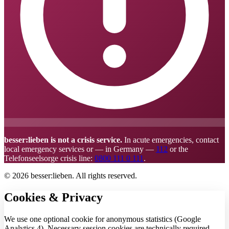
besser:lieben is not a crisis service.
In acute emergencies, contact
local emergency services or — in Germany —
112
or the
Telefonseelsorge crisis line:
0800 111 0 111
.
© 2026 besser:lieben. All rights reserved.
Cookies & Privacy
We use one optional cookie for anonymous statistics (Google
Analytics 4). Necessary session cookies are technically required.