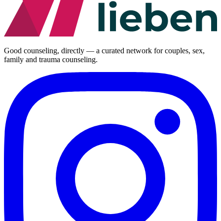
Good counseling, directly — a curated network for couples, sex,
family and trauma counseling.