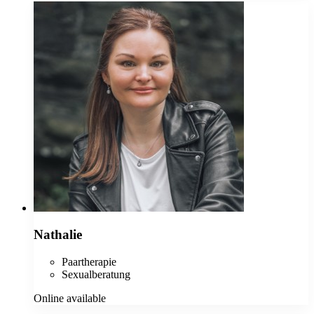
Nathalie
Paartherapie
Sexualberatung
Online available