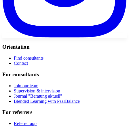
Orientation
Find consultants
Contact
For consultants
Join our team
Supervision & intervision
Journal "Beratung aktuell"
Blended Learning with PaarBalance
For referrers
Referrer app