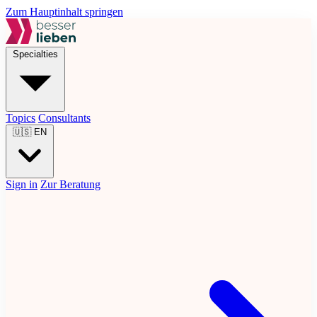
Zum Hauptinhalt springen
Specialties
Topics
Consultants
🇺🇸
EN
Sign in
Zur Beratung