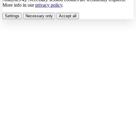
More info in our
privacy policy
.
Settings
Necessary only
Accept all