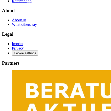
Referrer app
About
About us
What others say
Legal
Imprint
Privacy
Cookie settings
Partners