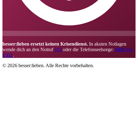
besser:lieben ersetzt keinen Krisendienst.
In akuten Notlagen
wende dich an den Notruf
112
oder die Telefonseelsorge:
0800 111
0 111
.
© 2026 besser:lieben. Alle Rechte vorbehalten.