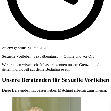
Zuletzt geprüft:
24. Juli 2026
Sexuelle Vorlieben, Sexualberatung — Online und vor Ort.
Wir arbeiten wissenschaftsbasiert, kennen unsere Grenzen und
gehen individuell auf deine Bedürfnisse ein.
Unsere Beratenden für Sexuelle Vorlieben
Diese Beratenden mit besser:lieben-Matching arbeiten zum Thema.