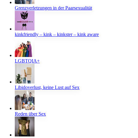
Grenzverletzungen in der Paarsexualität
kinkfriendly – kink – kinkster – kink aware
LGBTQIA+
Libidoverlust, keine Lust auf Sex
Reden über Sex