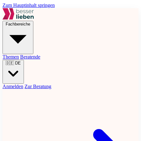
Zum Hauptinhalt springen
Fachbereiche
Themen
Beratende
🇩🇪
DE
Anmelden
Zur Beratung