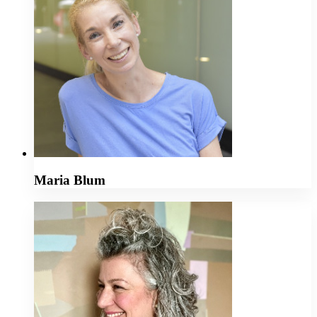
Maria Blum