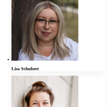
Lisa Schubert