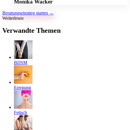
Monika Wacker
Beratungseinstieg starten →
Weiterlesen
Verwandte Themen
BDSM
Erregung
Fetisch