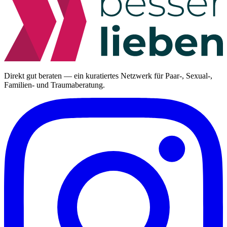
Direkt gut beraten — ein kuratiertes Netzwerk für Paar-, Sexual-,
Familien- und Traumaberatung.