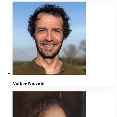
Volker Nötzold