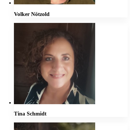
Volker Nötzold
Tina Schmidt