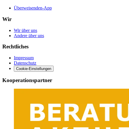
Überweisenden-App
Wir
Wir über uns
Andere über uns
Rechtliches
Impressum
Datenschutz
Cookie-Einstellungen
Kooperationspartner